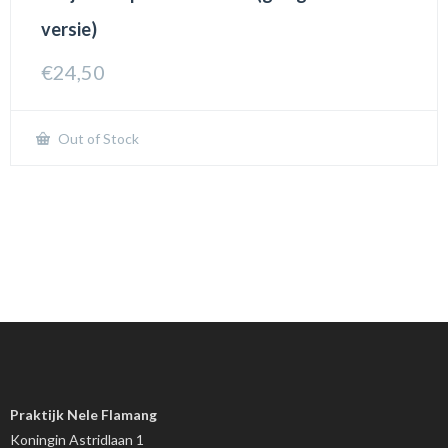
versie)
€
24,50
Out of Stock
Praktijk Nele Flamang
Koningin Astridlaan 1