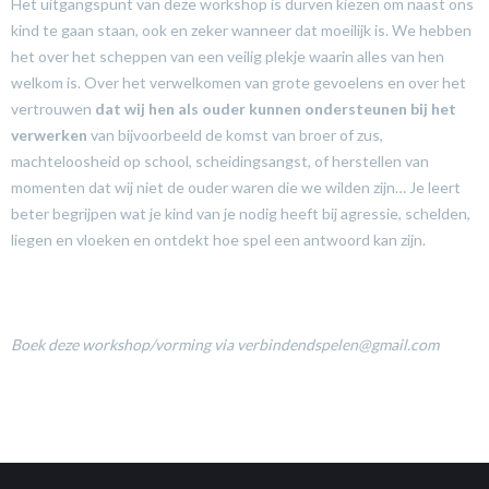
Het uitgangspunt van deze workshop is durven kiezen om naast ons
kind te gaan staan, ook en zeker wanneer dat moeilijk is. We hebben
het over het scheppen van een veilig plekje waarin alles van hen
welkom is. Over het verwelkomen van grote gevoelens en over het
vertrouwen
dat wij hen als ouder kunnen ondersteunen bij het
verwerken
van bijvoorbeeld de komst van broer of zus,
machteloosheid op school, scheidingsangst, of herstellen van
momenten dat wij niet de ouder waren die we wilden zijn… Je leert
beter begrijpen wat je kind van je nodig heeft bij agressie, schelden,
liegen en vloeken en ontdekt hoe spel een antwoord kan zijn.
Boek deze workshop/vorming via verbindendspelen@gmail.com