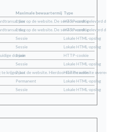
Maximale bewaartermijn
Type
tcardtransacties op de website. De service wordt geleverd door Stripe.
1 jaar
HTTP-cookie
tcardtransacties op de website. De service wordt geleverd door Stripe.
1 dag
HTTP-cookie
Sessie
Lokale HTML-opslag
Sessie
Lokale HTML-opslag
huidige domein
1 jaar
HTTP-cookie
Sessie
Lokale HTML-opslag
g te krijgen tot de website. Hierdoor kan de website overeenkomstig 
2 jaar
HTTP-cookie
Permanent 
Lokale HTML-opslag
Sessie
Lokale HTML-opslag