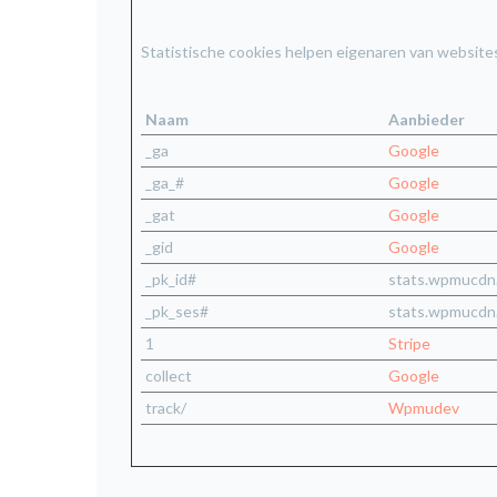
Statistische cookies helpen eigenaren van website
Naam
Aanbieder
_ga
Google
_ga_#
Google
_gat
Google
_gid
Google
_pk_id#
stats.wpmucdn
_pk_ses#
stats.wpmucdn
1
Stripe
collect
Google
track/
Wpmudev