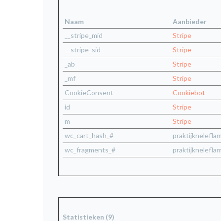
Naam
Aanbieder
__stripe_mid
Stripe
__stripe_sid
Stripe
_ab
Stripe
_mf
Stripe
CookieConsent
Cookiebot
id
Stripe
m
Stripe
wc_cart_hash_#
praktijknelefla
wc_fragments_#
praktijknelefla
Statistieken (9)        