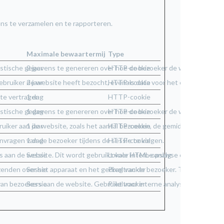
ns te verzamelen en te rapporteren.
Maximale bewaartermijn
Type
tistische gegevens te genereren over hoe de bezoeker de website gebrui
2 jaar
HTTP-cookie
ebruiker de website heeft bezocht, evenals data voor het eerste en mee
2 jaar
HTTP-cookie
 te vertragen
1 dag
HTTP-cookie
tistische gegevens te genereren over hoe de bezoeker de website gebrui
1 dag
HTTP-cookie
iker aan de website, zoals het aantal bezoeken, de gemiddelde tijd die 
1 jaar
HTTP-cookie
nvragen van de bezoeker tijdens de sessie te volgen.
1 dag
HTTP-cookie
aan de website. Dit wordt gebruikt voor interne analyse en optimalisat
Sessie
Lokale HTML-opslag
enden over het apparaat en het gedrag van de bezoeker. Traceert de be
Sessie
Pixeltracker
van bezoekers aan de website. Gebruikt voor interne analyse door de be
Sessie
Pixeltracker