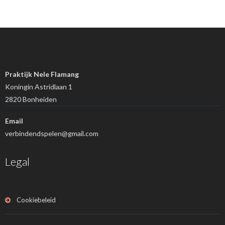
Praktijk Nele Flamang
Koningin Astridlaan 1
2820 Bonheiden
Email
verbindendspelen@gmail.com
Legal
Cookiebeleid