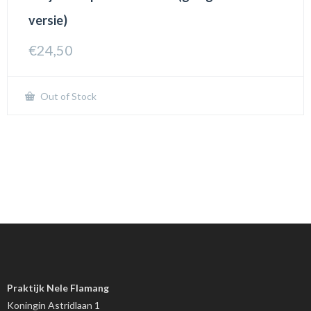
versie)
€
24,50
Out of Stock
Praktijk Nele Flamang
Koningin Astridlaan 1